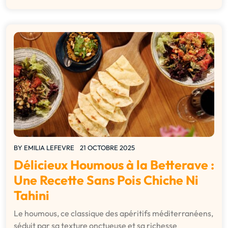
BY
EMILIA LEFEVRE
21 OCTOBRE 2025
Délicieux Houmous à la Betterave :
Une Recette Sans Pois Chiche Ni
Tahini
Le houmous, ce classique des apéritifs méditerranéens,
séduit par sa texture onctueuse et sa richesse